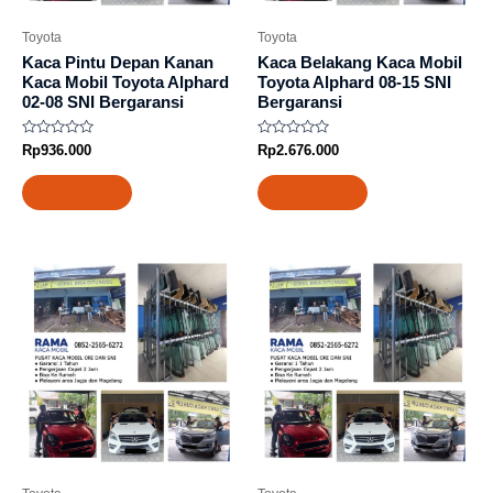
Toyota
Toyota
Kaca Pintu Depan Kanan
Kaca Belakang Kaca Mobil
Kaca Mobil Toyota Alphard
Toyota Alphard 08-15 SNI
02-08 SNI Bergaransi
Bergaransi
Rated
Rated
Rp
936.000
Rp
2.676.000
0
0
out
out
of
of
Add to cart
Add to cart
5
5