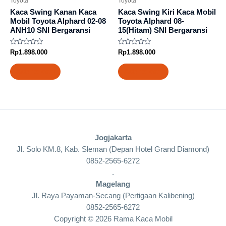
Toyota
Toyota
Kaca Swing Kanan Kaca
Kaca Swing Kiri Kaca Mobil
Mobil Toyota Alphard 02-08
Toyota Alphard 08-
ANH10 SNI Bergaransi
15(Hitam) SNI Bergaransi
Rated
Rated
Rp
1.898.000
Rp
1.898.000
0
0
out
out
of
of
Add to cart
Add to cart
5
5
Jogjakarta
Jl. Solo KM.8, Kab. Sleman (Depan Hotel Grand Diamond)
0852-2565-6272
.
Magelang
Jl. Raya Payaman-Secang (Pertigaan Kalibening)
0852-2565-6272
Copyright © 2026 Rama Kaca Mobil