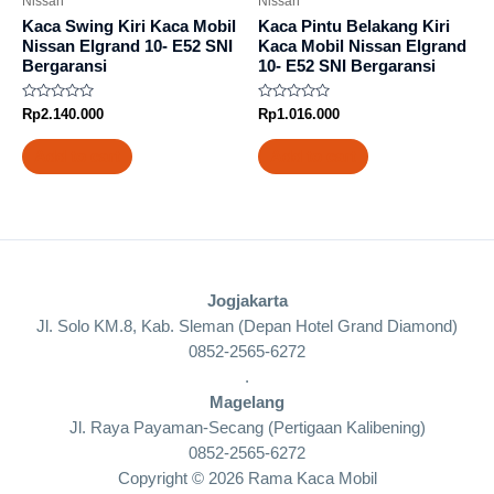
Nissan
Nissan
Kaca Swing Kiri Kaca Mobil
Kaca Pintu Belakang Kiri
Nissan Elgrand 10- E52 SNI
Kaca Mobil Nissan Elgrand
Bergaransi
10- E52 SNI Bergaransi
Rated
Rated
Rp
2.140.000
Rp
1.016.000
0
0
out
out
of
of
Add to cart
Add to cart
5
5
Jogjakarta
Jl. Solo KM.8, Kab. Sleman (Depan Hotel Grand Diamond)
0852-2565-6272
.
Magelang
Jl. Raya Payaman-Secang (Pertigaan Kalibening)
0852-2565-6272
Copyright © 2026 Rama Kaca Mobil