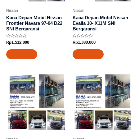
Nissan
Nissan
Kaca Depan Mobil Nissan
Kaca Depan Mobil Nissan
Frontier Navara 97-04 D22
Evalia 10- X11M SNI
SNI Bergaransi
Bergaransi
Rated
Rated
Rp
1.512.000
Rp
1.380.000
0
0
out
out
of
of
Add to cart
Add to cart
5
5