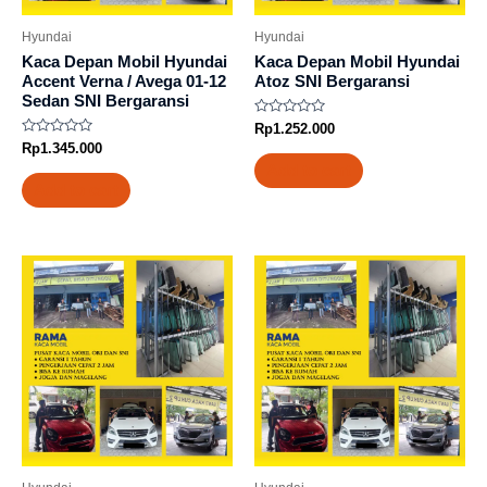
Hyundai
Hyundai
Kaca Depan Mobil Hyundai
Kaca Depan Mobil Hyundai
Accent Verna / Avega 01-12
Atoz SNI Bergaransi
Sedan SNI Bergaransi
Rated
Rp
1.252.000
0
Rated
Rp
1.345.000
out
0
of
Add to cart
out
5
of
Add to cart
5