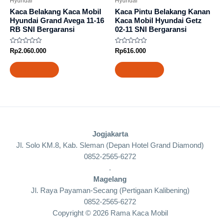
Hyundai
Hyundai
Kaca Belakang Kaca Mobil
Kaca Pintu Belakang Kanan
Hyundai Grand Avega 11-16
Kaca Mobil Hyundai Getz
RB SNI Bergaransi
02-11 SNI Bergaransi
Rated
Rated
Rp
2.060.000
Rp
616.000
0
0
out
out
of
of
Add to cart
Add to cart
5
5
Jogjakarta
Jl. Solo KM.8, Kab. Sleman (Depan Hotel Grand Diamond)
0852-2565-6272
.
Magelang
Jl. Raya Payaman-Secang (Pertigaan Kalibening)
0852-2565-6272
Copyright © 2026 Rama Kaca Mobil