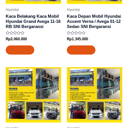
Hyundai
Hyundai
Kaca Belakang Kaca Mobil
Kaca Depan Mobil Hyundai
Hyundai Grand Avega 11-16
Accent Verna / Avega 01-12
RB SNI Bergaransi
Sedan SNI Bergaransi
Rated
Rated
Rp
2.060.000
Rp
1.345.000
0
0
out
out
of
of
Add to cart
Add to cart
5
5