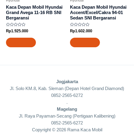
Hyundai
Hyundai
Kaca Depan Mobil Hyundai
Kaca Depan Mobil Hyundai
Grand Avega 11-16 RB SNI
Accent/Excel/Cakra 94-01
Bergaransi
Sedan SNI Bergaransi
Rated
Rated
Rp
1.925.000
Rp
1.602.000
0
0
out
out
of
of
Add to cart
Add to cart
5
5
Jogjakarta
Jl. Solo KM.8, Kab. Sleman (Depan Hotel Grand Diamond)
0852-2565-6272
.
Magelang
Jl. Raya Payaman-Secang (Pertigaan Kalibening)
0852-2565-6272
Copyright © 2026 Rama Kaca Mobil