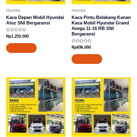
Hyundai
Hyundai
Kaca Depan Mobil Hyundai
Kaca Pintu Belakang Kanan
Atoz SNI Bergaransi
Kaca Mobil Hyundai Grand
Avega 11-16 RB SNI
Bergaransi
Rated
Rp
1.252.000
0
out
of
Rated
Rp
696.000
Add to cart
5
0
out
of
Add to cart
5