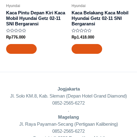
Hyundai
Hyundai
Kaca Pintu Depan Kiri Kaca
Kaca Belakang Kaca Mobil
Mobil Hyundai Getz 02-11
Hyundai Getz 02-11 SNI
SNI Bergaransi
Bergaransi
Rated
Rated
Rp
776.000
Rp
1.418.000
0
0
out
out
of
of
Add to cart
Add to cart
5
5
Jogjakarta
Jl. Solo KM.8, Kab. Sleman (Depan Hotel Grand Diamond)
0852-2565-6272
.
Magelang
Jl. Raya Payaman-Secang (Pertigaan Kalibening)
0852-2565-6272