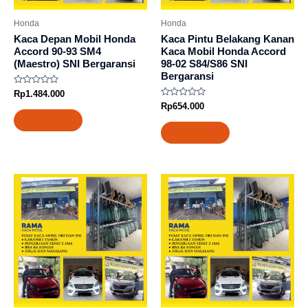
Honda
Honda
Kaca Depan Mobil Honda
Kaca Pintu Belakang Kanan
Accord 90-93 SM4
Kaca Mobil Honda Accord
(Maestro) SNI Bergaransi
98-02 S84/S86 SNI
Bergaransi
Rated
Rp
1.484.000
0
Rated
Rp
654.000
out
0
of
Add to cart
out
5
of
Add to cart
5