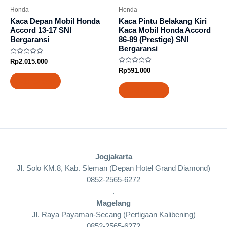
Honda
Honda
Kaca Depan Mobil Honda
Kaca Pintu Belakang Kiri
Accord 13-17 SNI
Kaca Mobil Honda Accord
Bergaransi
86-89 (Prestige) SNI
Bergaransi
Rated
Rp
2.015.000
0
Rated
Rp
591.000
out
0
of
Add to cart
out
5
of
Add to cart
5
Jogjakarta
Jl. Solo KM.8, Kab. Sleman (Depan Hotel Grand Diamond)
0852-2565-6272
.
Magelang
Jl. Raya Payaman-Secang (Pertigaan Kalibening)
0852-2565-6272