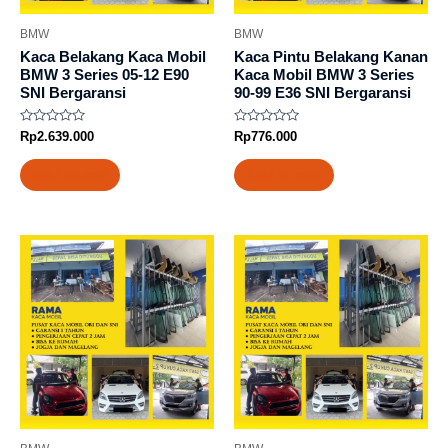
BMW
BMW
Kaca Belakang Kaca Mobil
Kaca Pintu Belakang Kanan
BMW 3 Series 05-12 E90
Kaca Mobil BMW 3 Series
SNI Bergaransi
90-99 E36 SNI Bergaransi
Rated
Rated
Rp
2.639.000
Rp
776.000
0
0
out
out
of
of
Add to cart
Add to cart
5
5