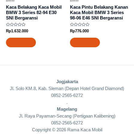
BMW
BMW
Kaca Belakang Kaca Mobil
Kaca Pintu Belakang Kanan
BMW 3 Series 82-94 E30
Kaca Mobil BMW 3 Series
SNI Bergaransi
98-06 E46 SNI Bergaransi
Rated
Rated
Rp
1.632.000
Rp
776.000
0
0
out
out
of
of
Add to cart
Add to cart
5
5
Jogjakarta
Jl. Solo KM.8, Kab. Sleman (Depan Hotel Grand Diamond)
0852-2565-6272
.
Magelang
Jl. Raya Payaman-Secang (Pertigaan Kalibening)
0852-2565-6272
Copyright © 2026 Rama Kaca Mobil