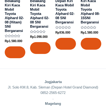
Belakang
Belakang
Depan Kiri
Kiri Kaca
Kiri Kaca
Kiri Kaca
Kaca Mobil
Mobil
Mobil
Mobil
Toyota
Toyota
Toyota
Toyota
Alphard 02-
Alphard 08-
Alphard 02-
Alphard 02-
08 SNI
15SNI
08 (Hitam)
08 SNI
Bergaransi
Bergaransi
SNI
Bergaransi
Bergaransi
Rated
Rated
Rp
936.000
Rp
1.580.000
0
0
Rated
Rp
1.098.000
out
out
0
Rated
of
of
Rp
1.580.000
Add to
Add to
out
0
5
5
of
Add to
cart
cart
out
5
of
Add to
cart
5
cart
Jogjakarta
Jl. Solo KM.8, Kab. Sleman (Depan Hotel Grand Diamond)
0852-2565-6272
.
Magelang