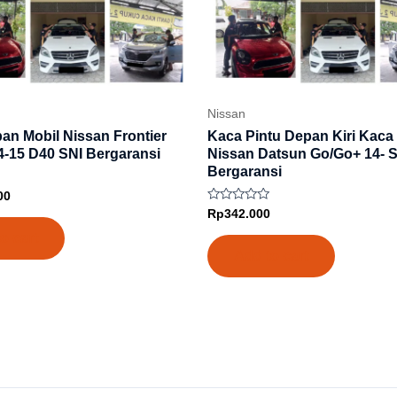
Nissan
an Mobil Nissan Frontier
Kaca Pintu Depan Kiri Kaca
4-15 D40 SNI Bergaransi
Nissan Datsun Go/Go+ 14- 
Bergaransi
00
Rated
Rp
342.000
0
out
o cart
of
Add to cart
5