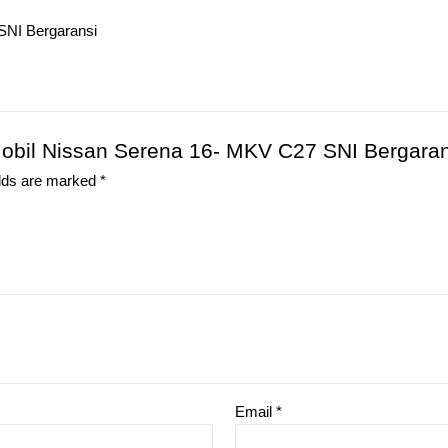
SNI Bergaransi
 Mobil Nissan Serena 16- MKV C27 SNI Bergaran
elds are marked
*
Email
*