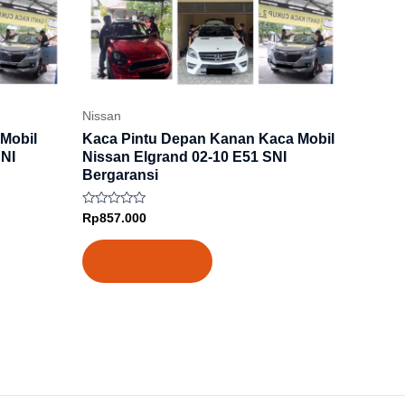
Nissan
 Mobil
Kaca Pintu Depan Kanan Kaca Mobil
SNI
Nissan Elgrand 02-10 E51 SNI
Bergaransi
Rated
Rp
857.000
0
out
of
Add to cart
5