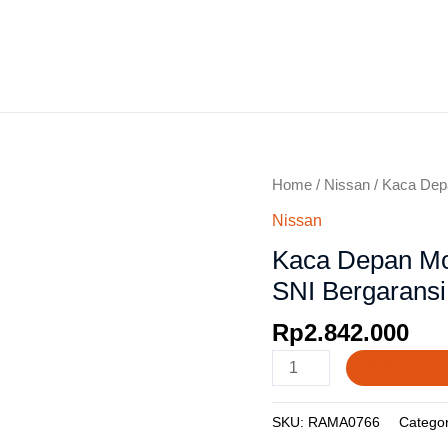
e
Harga Kaca Mobil
Review Pelanggan
Tentang Ka
Home
/
Nissan
/ Kaca Dep
Nissan
Kaca Depan Mo
SNI Bergaransi
Rp
2.842.000
Add to car
SKU:
RAMA0766
Catego