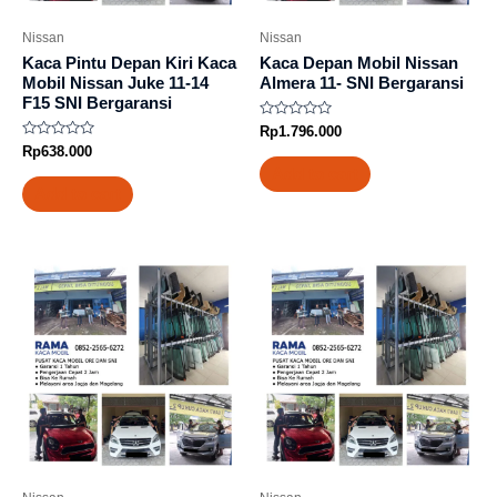
Nissan
Nissan
Kaca Pintu Depan Kiri Kaca
Kaca Depan Mobil Nissan
Mobil Nissan Juke 11-14
Almera 11- SNI Bergaransi
F15 SNI Bergaransi
Rated
Rp
1.796.000
0
Rated
Rp
638.000
out
0
of
Add to cart
out
5
of
Add to cart
5