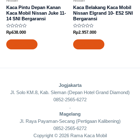
Nissan
Nissan
Kaca Pintu Depan Kanan
Kaca Belakang Kaca Mobil
Kaca Mobil Nissan Juke 11-
Nissan Elgrand 10- E52 SNI
14 SNI Bergaransi
Bergaransi
Rated
Rated
Rp
638.000
Rp
2.957.000
0
0
out
out
of
of
Add to cart
Add to cart
5
5
Jogjakarta
Jl. Solo KM.8, Kab. Sleman (Depan Hotel Grand Diamond)
0852-2565-6272
.
Magelang
Jl. Raya Payaman-Secang (Pertigaan Kalibening)
0852-2565-6272
Copyright © 2026 Rama Kaca Mobil