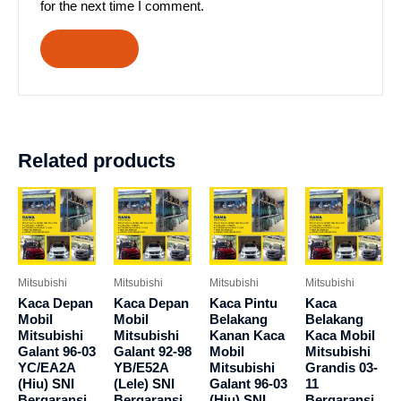
for the next time I comment.
Related products
Mitsubishi
Mitsubishi
Mitsubishi
Mitsubishi
Kaca Depan
Kaca Depan
Kaca Pintu
Kaca
Mobil
Mobil
Belakang
Belakang
Mitsubishi
Mitsubishi
Kanan Kaca
Kaca Mobil
Galant 96-03
Galant 92-98
Mobil
Mitsubishi
YC/EA2A
YB/E52A
Mitsubishi
Grandis 03-
(Hiu) SNI
(Lele) SNI
Galant 96-03
11
Bergaransi
Bergaransi
(Hiu) SNI
Bergaransi