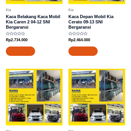
Kia
Kia
Kaca Belakang Kaca Mobil
Kaca Depan Mobil Kia
Kia Caren 2 04-12 SNI
Cerato 09-13 SNI
Bergaransi
Bergaransi
Rated
Rated
Rp
2.734.000
Rp
2.464.000
0
0
out
out
of
of
Add to cart
Add to cart
5
5