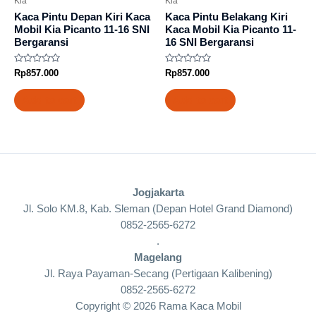
Kia
Kia
Kaca Pintu Depan Kiri Kaca
Kaca Pintu Belakang Kiri
Mobil Kia Picanto 11-16 SNI
Kaca Mobil Kia Picanto 11-
Bergaransi
16 SNI Bergaransi
Rated
Rated
Rp
857.000
Rp
857.000
0
0
out
out
of
of
Add to cart
Add to cart
5
5
Jogjakarta
Jl. Solo KM.8, Kab. Sleman (Depan Hotel Grand Diamond)
0852-2565-6272
.
Magelang
Jl. Raya Payaman-Secang (Pertigaan Kalibening)
0852-2565-6272
Copyright © 2026 Rama Kaca Mobil