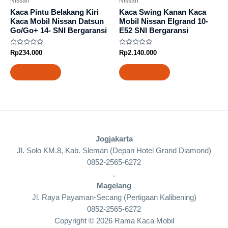
Nissan
Nissan
Kaca Pintu Belakang Kiri
Kaca Swing Kanan Kaca
Kaca Mobil Nissan Datsun
Mobil Nissan Elgrand 10-
Go/Go+ 14- SNI Bergaransi
E52 SNI Bergaransi
Rated
Rated
Rp
234.000
Rp
2.140.000
0
0
out
out
of
of
Add to cart
Add to cart
5
5
Jogjakarta
Jl. Solo KM.8, Kab. Sleman (Depan Hotel Grand Diamond)
0852-2565-6272
.
Magelang
Jl. Raya Payaman-Secang (Pertigaan Kalibening)
0852-2565-6272
Copyright © 2026 Rama Kaca Mobil