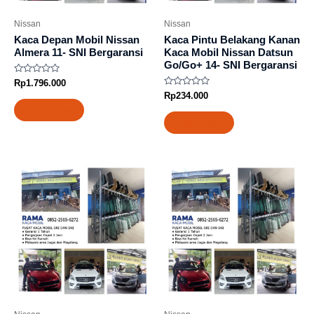
Nissan
Nissan
Kaca Depan Mobil Nissan
Kaca Pintu Belakang Kanan
Almera 11- SNI Bergaransi
Kaca Mobil Nissan Datsun
Go/Go+ 14- SNI Bergaransi
Rated
Rp
1.796.000
0
Rated
Rp
234.000
out
0
of
Add to cart
out
5
of
Add to cart
5