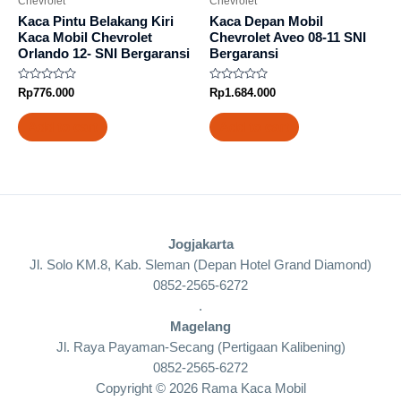
Chevrolet
Chevrolet
Kaca Pintu Belakang Kiri
Kaca Depan Mobil
Kaca Mobil Chevrolet
Chevrolet Aveo 08-11 SNI
Orlando 12- SNI Bergaransi
Bergaransi
Rated
Rated
Rp
776.000
Rp
1.684.000
0
0
out
out
of
of
Add to cart
Add to cart
5
5
Jogjakarta
Jl. Solo KM.8, Kab. Sleman (Depan Hotel Grand Diamond)
0852-2565-6272
.
Magelang
Jl. Raya Payaman-Secang (Pertigaan Kalibening)
0852-2565-6272
Copyright © 2026 Rama Kaca Mobil