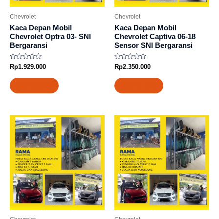
Chevrolet
Chevrolet
Kaca Depan Mobil
Kaca Depan Mobil
Chevrolet Optra 03- SNI
Chevrolet Captiva 06-18
Bergaransi
Sensor SNI Bergaransi
Rated
Rated
Rp
1.929.000
Rp
2.350.000
0
0
out
out
of
of
Add to cart
Add to cart
5
5