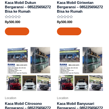
Kaca Mobil Dukun
Kaca Mobil Giriwetan
Bergaransi – 085225656272
Bergaransi – 085225656272
Bisa ke Rumah
Bisa ke Rumah
Rated
Rated
Rp
500.000
Rp
500.000
0
0
out
out
of
of
Add to cart
Add to cart
5
5
Location
Location
Kaca Mobil Citrosono
Kaca Mobil Banyusari
Bergaransi – 085225656272
Bergaransi – 085225656272