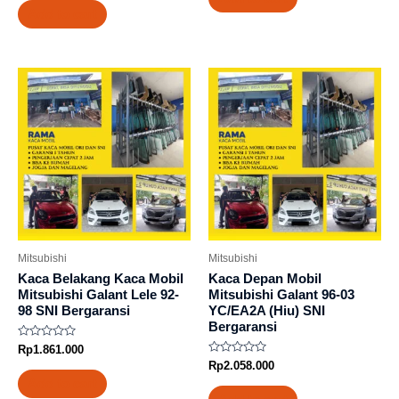
5
of
Add to cart
5
Mitsubishi
Mitsubishi
Kaca Belakang Kaca Mobil
Kaca Depan Mobil
Mitsubishi Galant Lele 92-
Mitsubishi Galant 96-03
98 SNI Bergaransi
YC/EA2A (Hiu) SNI
Bergaransi
Rated
Rp
1.861.000
0
Rated
Rp
2.058.000
out
0
of
Add to cart
out
5
of