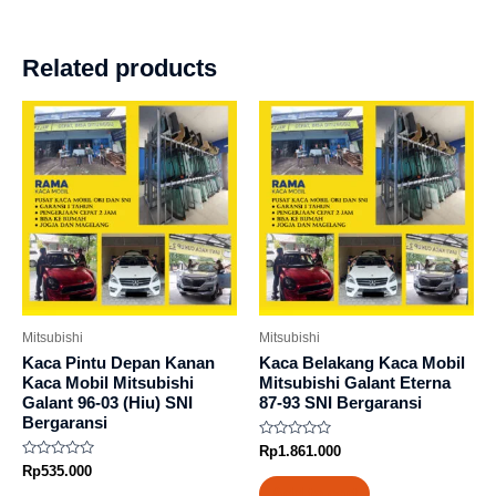
Related products
Mitsubishi
Mitsubishi
Kaca Pintu Depan Kanan
Kaca Belakang Kaca Mobil
Kaca Mobil Mitsubishi
Mitsubishi Galant Eterna
Galant 96-03 (Hiu) SNI
87-93 SNI Bergaransi
Bergaransi
Rated
Rp
1.861.000
0
Rated
Rp
535.000
out
0
of
Add to cart
out