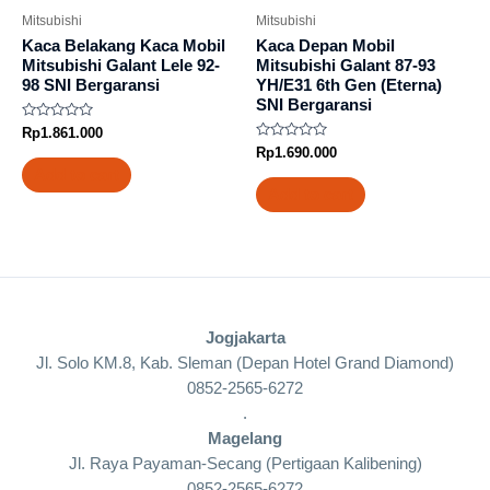
Mitsubishi
Mitsubishi
Kaca Belakang Kaca Mobil
Kaca Depan Mobil
Mitsubishi Galant Lele 92-
Mitsubishi Galant 87-93
98 SNI Bergaransi
YH/E31 6th Gen (Eterna)
SNI Bergaransi
Rated
Rp
1.861.000
0
Rated
Rp
1.690.000
out
0
of
Add to cart
out
5
of
Add to cart
5
Jogjakarta
Jl. Solo KM.8, Kab. Sleman (Depan Hotel Grand Diamond)
0852-2565-6272
.
Magelang
Jl. Raya Payaman-Secang (Pertigaan Kalibening)
0852-2565-6272