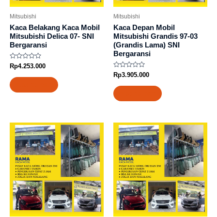
Mitsubishi
Mitsubishi
Kaca Belakang Kaca Mobil
Kaca Depan Mobil
Mitsubishi Delica 07- SNI
Mitsubishi Grandis 97-03
Bergaransi
(Grandis Lama) SNI
Bergaransi
Rated
Rp
4.253.000
0
Rated
Rp
3.905.000
out
0
of
Add to cart
out
5
of
Add to cart
5