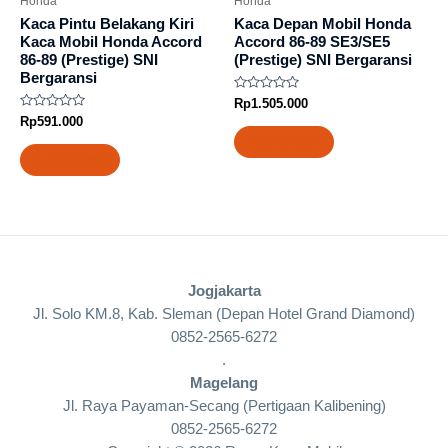
Honda
Honda
Kaca Pintu Belakang Kiri
Kaca Depan Mobil Honda
Kaca Mobil Honda Accord
Accord 86-89 SE3/SE5
86-89 (Prestige) SNI
(Prestige) SNI Bergaransi
Bergaransi
Rated
Rp
1.505.000
0
Rated
Rp
591.000
out
0
of
Add to cart
out
5
of
Add to cart
5
Jogjakarta
Jl. Solo KM.8, Kab. Sleman (Depan Hotel Grand Diamond)
0852-2565-6272
.
Magelang
Jl. Raya Payaman-Secang (Pertigaan Kalibening)
0852-2565-6272