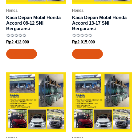
Honda
Honda
Kaca Depan Mobil Honda
Kaca Depan Mobil Honda
Accord 08-12 SNI
Accord 13-17 SNI
Bergaransi
Bergaransi
Rated
Rated
Rp
2.412.000
Rp
2.015.000
0
0
out
out
of
of
Add to cart
Add to cart
5
5