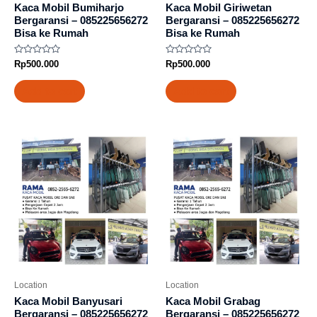
Kaca Mobil Bumiharjo
Kaca Mobil Giriwetan
Bergaransi – 085225656272
Bergaransi – 085225656272
Bisa ke Rumah
Bisa ke Rumah
Rated
Rated
Rp
500.000
Rp
500.000
0
0
out
out
of
of
Add to cart
Add to cart
5
5
Location
Location
Kaca Mobil Banyusari
Kaca Mobil Grabag
Bergaransi – 085225656272
Bergaransi – 085225656272